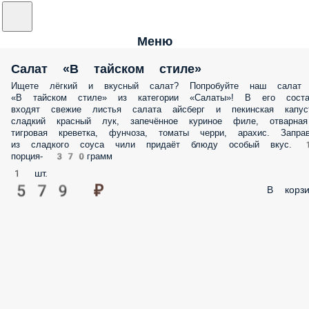
Меню
Салат «В тайском стиле»
Ищете лёгкий и вкусный салат? Попробуйте наш салат
«В тайском стиле» из категории «Салаты»! В его соста
входят свежие листья салата айсберг и пекинская капуст
сладкий красный лук, запечённое куриное филе, отварная
тигровая креветка, фунчоза, томаты черри, арахис. Заправ
из сладкого соуса чили придаёт блюду особый вкус. 
порция- 370грамм
1 шт.
579 ₽
В корзи