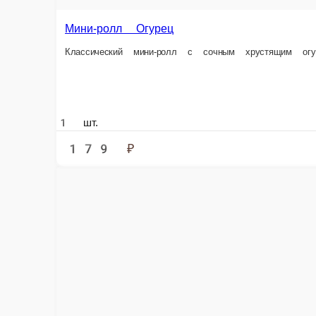
1 шт.
179 ₽
В 