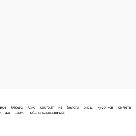
з белого риса, кусочков омлета томаго и листа нори. Аромат блюда аппетитный и ненавя