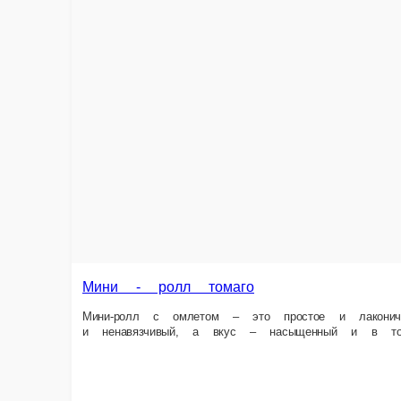
Мини - ролл томаго
Мини-ролл с омлетом – это простое и лаконичное блюдо. Оно состоит и
1 шт.