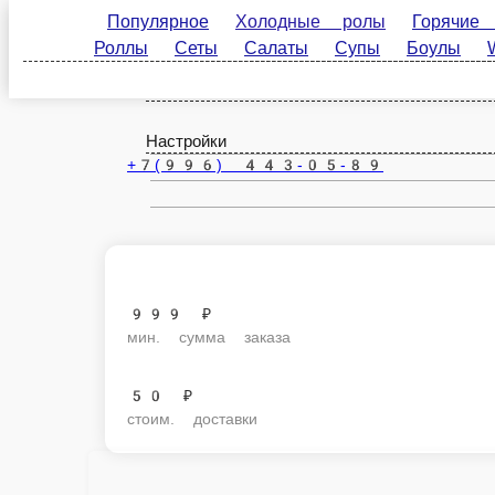
Популярное
Холодные ролы
Горячие Закуски
Ковров
меню
Топинги и соуса
ru
Настройки
+7(996) 443-05-89
999 ₽
мин. сумма заказа
50 ₽
стоим. доставки