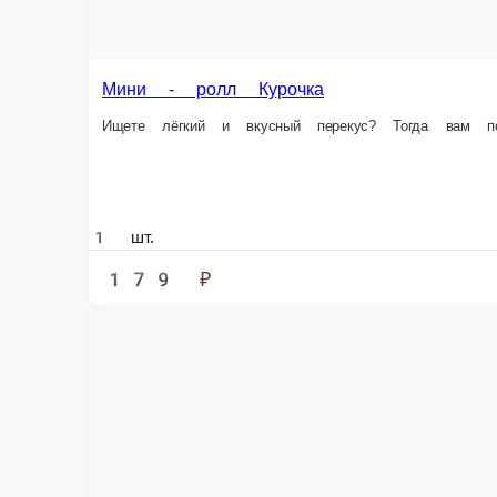
Мини - ролл креветка
Ищете лёгкий и изысканный перекус? Тогда вам понравятся наши мини-
1 шт.
239 ₽