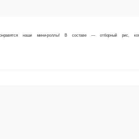
роллы! Нежный рис, хрустящая нори, сочная тигровая креветка и мягкий творожный сыр 