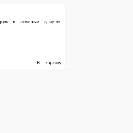
Мини - ролл Курочка
Ищете лёгкий и вкусный перекус? Тогда вам понравятся наши мини-роллы! В 
1 шт.
179 ₽
корзину